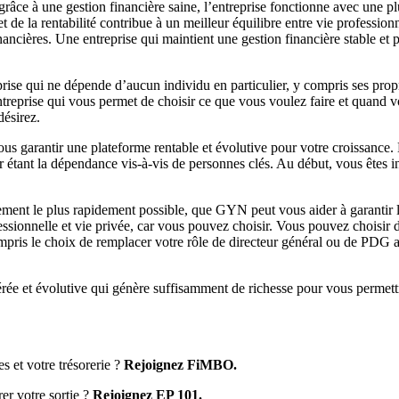
grâce à une gestion financière saine, l’entreprise fonctionne avec une pl
et de la rentabilité contribue à un meilleur équilibre entre vie professionn
nancières. Une entreprise qui maintient une gestion financière stable et p
eprise qui ne dépende d’aucun individu en particulier, y compris ses propr
entreprise qui vous permet de choisir ce que vous voulez faire et quand
désirez.
ous garantir une plateforme rentable et évolutive pour votre croissance. 
er étant la dépendance vis-à-vis de personnes clés. Au début, vous êtes i
ment le plus rapidement possible, que GYN peut vous aider à garantir la 
essionnelle et vie privée, car vous pouvez choisir. Vous pouvez choisir d
ompris le choix de remplacer votre rôle de directeur général ou de PDG 
rée et évolutive qui génère suffisamment de richesse pour vous permettre
 et votre trésorerie ?
Rejoignez FiMBO.
rer votre sortie ?
Rejoignez EP 101.