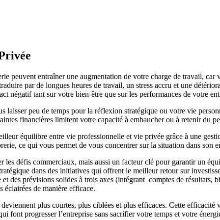
 Privée
rerie peuvent entraîner une augmentation de votre charge de travail, ca
 traduire par de longues heures de travail, un stress accru et une détérior
t négatif tant sur votre bien-être que sur les performances de votre ent
s laisser peu de temps pour la réflexion stratégique ou votre vie person
ntraintes financières limitent votre capacité à embaucher ou à retenir du p
lleur équilibre entre vie professionnelle et vie privée grâce à une gesti
ésorerie, ce qui vous permet de vous concentrer sur la situation dans son
 les défis commerciaux, mais aussi un facteur clé pour garantir un équili
ratégique dans des initiatives qui offrent le meilleur retour sur investis
 des prévisions solides à trois axes (intégrant comptes de résultats, bil
s éclairées de manière efficace.
n deviennent plus courtes, plus ciblées et plus efficaces. Cette efficaci
qui font progresser l’entreprise sans sacrifier votre temps et votre énerg