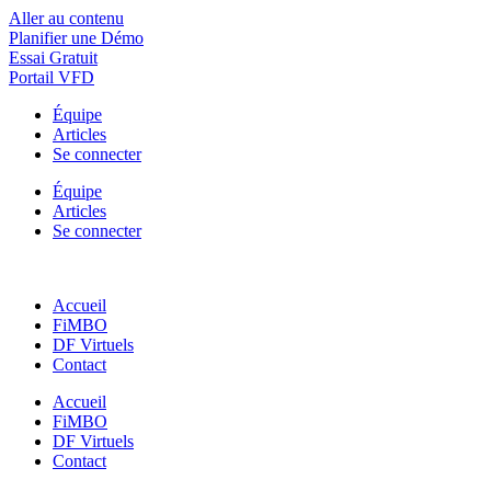
Aller au contenu
Planifier une Démo
Essai Gratuit
Portail VFD
Équipe
Articles
Se connecter
Équipe
Articles
Se connecter
Accueil
FiMBO
DF Virtuels
Contact
Accueil
FiMBO
DF Virtuels
Contact