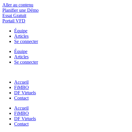
Aller au contenu
Planifier une Démo
Essai Gratuit
Portail VFD
Équipe
Articles
Se connecter
Équipe
Articles
Se connecter
Accueil
FiMBO
DF Virtuels
Contact
Accueil
FiMBO
DF Virtuels
Contact