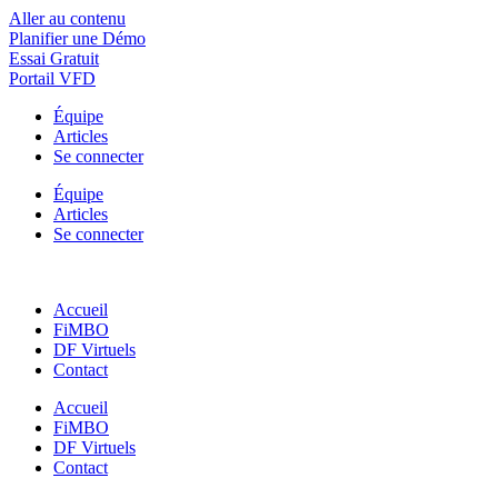
Aller au contenu
Planifier une Démo
Essai Gratuit
Portail VFD
Équipe
Articles
Se connecter
Équipe
Articles
Se connecter
Accueil
FiMBO
DF Virtuels
Contact
Accueil
FiMBO
DF Virtuels
Contact