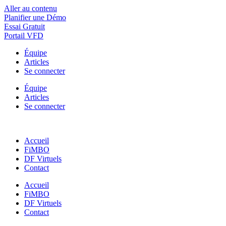
Aller au contenu
Planifier une Démo
Essai Gratuit
Portail VFD
Équipe
Articles
Se connecter
Équipe
Articles
Se connecter
Accueil
FiMBO
DF Virtuels
Contact
Accueil
FiMBO
DF Virtuels
Contact