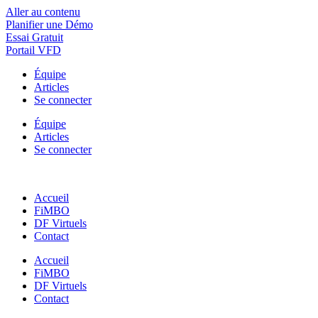
Aller au contenu
Planifier une Démo
Essai Gratuit
Portail VFD
Équipe
Articles
Se connecter
Équipe
Articles
Se connecter
Accueil
FiMBO
DF Virtuels
Contact
Accueil
FiMBO
DF Virtuels
Contact