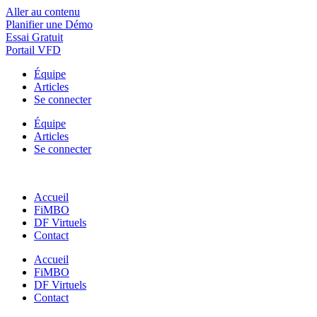
Aller au contenu
Planifier une Démo
Essai Gratuit
Portail VFD
Équipe
Articles
Se connecter
Équipe
Articles
Se connecter
Accueil
FiMBO
DF Virtuels
Contact
Accueil
FiMBO
DF Virtuels
Contact