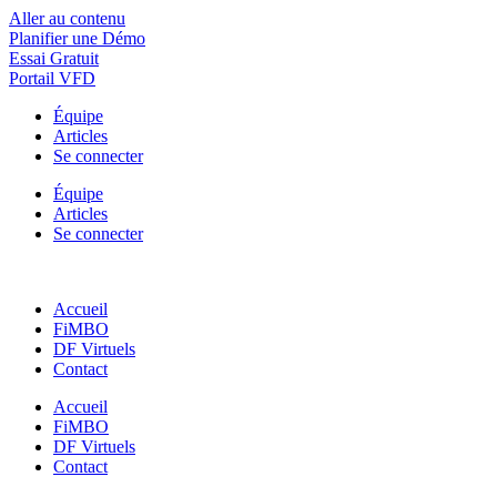
Aller au contenu
Planifier une Démo
Essai Gratuit
Portail VFD
Équipe
Articles
Se connecter
Équipe
Articles
Se connecter
Accueil
FiMBO
DF Virtuels
Contact
Accueil
FiMBO
DF Virtuels
Contact