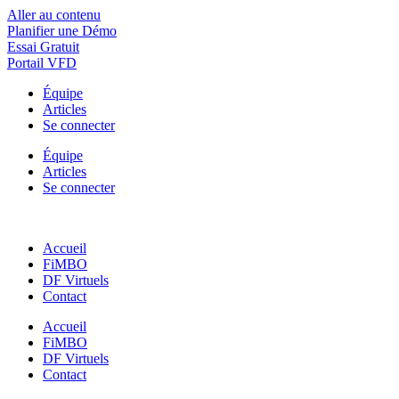
Aller au contenu
Planifier une Démo
Essai Gratuit
Portail VFD
Équipe
Articles
Se connecter
Équipe
Articles
Se connecter
Accueil
FiMBO
DF Virtuels
Contact
Accueil
FiMBO
DF Virtuels
Contact