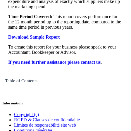
expenditure and analysis of exactly which suppliers make up
the marketing spend.
Time Period Covered:
This report covers performance for
the 12 month period up to the reporting date, compared to the
same time period in previous years.
Download Sample Report
To create this report for your business please speak to your
Accountant, Bookkeeper or Advisor.
If you need further assistance please contact us
.
Table of Contents
Information
Copyright (c)
RGPD & Clauses de confidentialité
Limites de responsabilité site web
Conditions générales