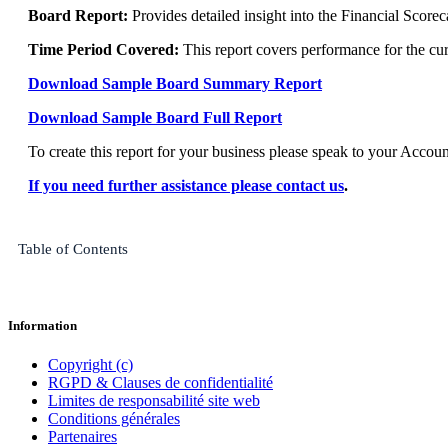
Board Report:
Provides detailed insight into the Financial Score
Time Period Covered:
This report covers performance for the curr
Download S
ample Board Summary Report
Download Sample Board Full Report
To create this report for your business please speak to your Accou
If you need further assistance please contact us
.
Table of Contents
Information
Copyright (c)
RGPD & Clauses de confidentialité
Limites de responsabilité site web
Conditions générales
Partenaires