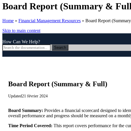
Board Report (Summary & Full
Home
»
Financial Management Resources
»
Board Report (Summary
Skip to main content
How Can We Help?
Search
Board Report (Summary & Full)
Updated
21 février 2024
Board Summary:
Provides a financial scorecard designed to ident
overall performance and progress should be measured on a monthly
Time Period Covered:
This report covers performance for the curr