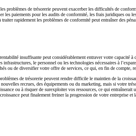
 les problèmes de trésorerie peuvent exacerber les difficultés de conformi
arder les paiements pour les audits de conformité, les frais juridiques ou
à traiter rapidement les problèmes de conformité peut entraîner des pénal
rentabilité insuffisante peut considérablement entraver votre capacité à d
es infrastructures, le personnel ou les technologies nécessaires à l’expa
 ou de diversifier votre offre de services, ce qui, en fin de compte, res
problèmes de trésorerie peuvent rendre difficile le maintien de la croi
 nouvelles recrues, des équipements ou du marketing, mais si votre tréso
ssance ou à risquer de surexploiter vos ressources, ce qui entraînerait une
roissance peut finalement freiner la progression de votre entreprise et la