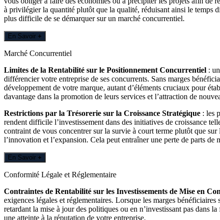
vous obliger à faire des économies ou à précipiter les projets afin de 
à privilégier la quantité plutôt que la qualité, réduisant ainsi le temps
plus difficile de se démarquer sur un marché concurrentiel.
En Savoir
+
Marché Concurrentiel
Limites de la Rentabilité sur le Positionnement Concurrentiel
: un
différencier votre entreprise de ses concurrents. Sans marges bénéfici
développement de votre marque, autant d’éléments cruciaux pour établi
davantage dans la promotion de leurs services et l’attraction de nouvea
Restrictions par la Trésorerie sur la Croissance Stratégique
: les 
rendent difficile l’investissement dans des initiatives de croissance te
contraint de vous concentrer sur la survie à court terme plutôt que sur
l’innovation et l’expansion. Cela peut entraîner une perte de parts de
En Savoir
+
Conformité Légale et Réglementaire
Contraintes de Rentabilité sur les Investissements de Mise en Co
exigences légales et réglementaires. Lorsque les marges bénéficiaires so
retardant la mise à jour des politiques ou en n’investissant pas dans l
une atteinte à la réputation de votre entreprise.