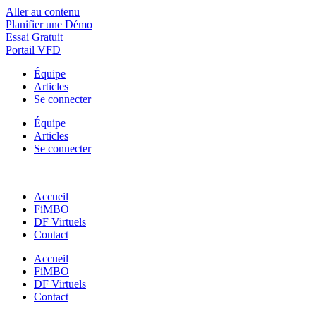
Aller au contenu
Planifier une Démo
Essai Gratuit
Portail VFD
Équipe
Articles
Se connecter
Équipe
Articles
Se connecter
Accueil
FiMBO
DF Virtuels
Contact
Accueil
FiMBO
DF Virtuels
Contact