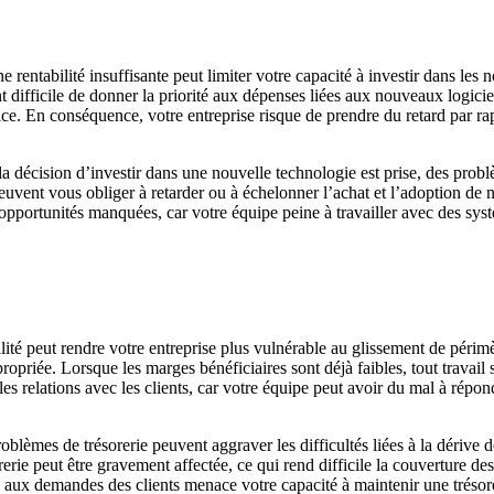
ne rentabilité insuffisante peut limiter votre capacité à investir dans les
ent difficile de donner la priorité aux dépenses liées aux nouveaux logic
rvice. En conséquence, votre entreprise risque de prendre du retard par 
a décision d’investir dans une nouvelle technologie est prise, des prob
 peuvent vous obliger à retarder ou à échelonner l’achat et l’adoption de
opportunités manquées, car votre équipe peine à travailler avec des systè
ilité peut rendre votre entreprise plus vulnérable au glissement de périmèt
priée. Lorsque les marges bénéficiaires sont déjà faibles, tout travai
 les relations avec les clients, car votre équipe peut avoir du mal à rép
problèmes de trésorerie peuvent aggraver les difficultés liées à la dérive 
erie peut être gravement affectée, ce qui rend difficile la couverture de
e aux demandes des clients menace votre capacité à maintenir une trésorerie