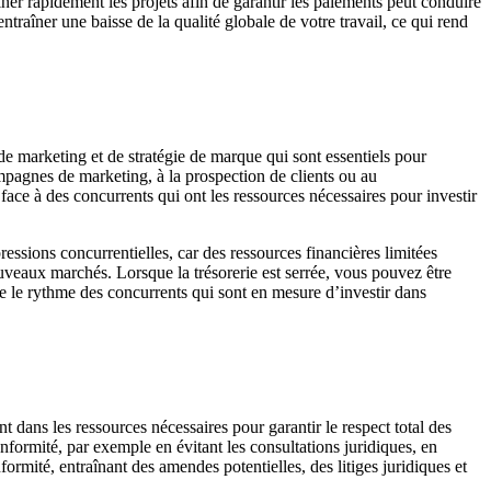
iner rapidement les projets afin de garantir les paiements peut conduire
entraîner une baisse de la qualité globale de votre travail, ce qui rend
s de marketing et de stratégie de marque qui sont essentiels pour
ampagnes de marketing, à la prospection de clients ou au
ace à des concurrents qui ont les ressources nécessaires pour investir
essions concurrentielles, car des ressources financières limitées
nouveaux marchés. Lorsque la trésorerie est serrée, vous pouvez être
vre le rythme des concurrents qui sont en mesure d’investir dans
ent dans les ressources nécessaires pour garantir le respect total des
onformité, par exemple en évitant les consultations juridiques, en
ormité, entraînant des amendes potentielles, des litiges juridiques et