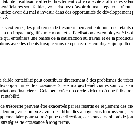
ntabilité insuffisante affecte directement votre capacité à offrir des sal
s bénéficiaires sont faibles, vous risquez d’avoir du mal à égaler la rémun
pourriez avoir du mal à investir dans des opportunités de développement 
levé.
s cas extrêmes, les problèmes de trésorerie peuvent entraîner des retards
a un impact négatif sur le moral et la fidélisation des employés. Si votre
 qui entraînera une baisse de la satisfaction au travail et de la productiv
tions avec les clients lorsque vous remplacez des employés qui quittent 
e faible rentabilité peut contribuer directement à des problèmes de trésor
des opportunités de croissance. Si vos marges bénéficiaires sont constamm
urbations financières. Cela peut créer un cercle vicieux où une faible rent
rentabilité.
de trésorerie peuvent être exacerbés par les retards de règlement des clie
st tendue, vous pouvez avoir des difficultés à payer vos fournisseurs, à v
upplémentaire pour votre équipe de direction, car vous êtes obligé de jo
 stratégies de croissance à long terme.