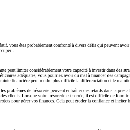
éatif, vous êtes probablement confronté à divers défis qui peuvent avoir 
ccuper :
sante peut limiter considérablement votre capacité à investir dans des str
énéficiaires adéquates, vous pourriez avoir du mal à financer des campag
trainte financière peut rendre plus difficile la différenciation et le mai
 les problèmes de trésorerie peuvent entraîner des retards dans la presta
n des clients. Lorsque votre trésorerie est serrée, il est difficile de fourni
jets pour gérer vos finances. Cela peut éroder la confiance et inciter les