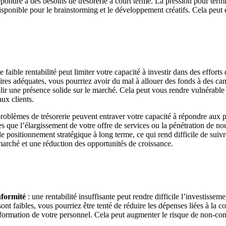
répondre à des besoins de trésorerie à court terme. La pression pour term
 disponible pour le brainstorming et le développement créatifs. Cela peut 
e faible rentabilité peut limiter votre capacité à investir dans des effort
aires adéquates, vous pourriez avoir du mal à allouer des fonds à des c
r une présence solide sur le marché. Cela peut vous rendre vulnérable f
ux clients.
problèmes de trésorerie peuvent entraver votre capacité à répondre aux pr
lles que l’élargissement de votre offre de services ou la pénétration de 
 le positionnement stratégique à long terme, ce qui rend difficile de sui
 marché et une réduction des opportunités de croissance.
nformité
: une rentabilité insuffisante peut rendre difficile l’investissem
nt faibles, vous pourriez être tenté de réduire les dépenses liées à la c
a formation de votre personnel. Cela peut augmenter le risque de non-conf