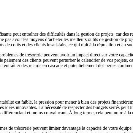
ffisante peut entraîner des difficultés dans la gestion de projets, car des
z ne pas avoir les moyens d’acheter les meilleurs outils de gestion de p
de coûts et des clients insatisfaits, ce qui nuit à la réputation et au su
 problèmes de trésorerie peuvent avoir un impact direct sur votre capacité
de paiement des clients peuvent perturber le calendrier de vos projets, ca
entraîner des retards en cascade et potentiellement des pertes commerciale
ntabilité est faible, la pression pour mener à bien des projets financièrem
des idées innovantes. La nécessité de respecter des budgets serrés peut
s différenciant et moins convaincant. À long terme, cela peut nuire à la r
èmes de trésorerie peuvent limiter davantage la capacité de votre équipe à